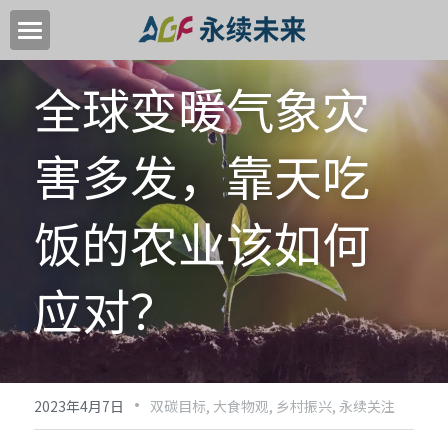
首页
全球变暖气象灾
关于我们
害多发，靠天吃
关键领域
中国高质量转型目标
饭的农业该如何
加入我们
应对？
新闻中心
永续活动
·
2023年4月7日
双碳目标,
大食物观,
乡村振兴,
永续关注
EN