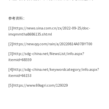
参考资料：
[1]https://news.sina.com.cn/zx/2022-09-25/doc-
imqmmtha8686135.shtml
[2]https://new.qq.com/rain/a/20220814A07BYT00
[3]http://sdg-china.net/NewsList/info.aspx?
itemid=68559
[4]http://sdg-china.net/keywordcategory/info.aspx?
itemid=66153
[5]https://www.69agri.com/129329