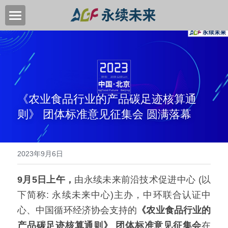
首页
关于我们
关键领域
《农业食品行业的产品碳足迹核算通
中国高质量转型目标
则》 团体标准意见征集会 圆满落幕
加入我们
新闻中心
2023年9月6日
永续活动
9月5日上午，
由永续未来前沿技术促进中心 (以
下简称: 永续未来中心)主办，中环联合认证中
EN
心、中国循环经济协会支持的
《农业食品行业的
产品碳足迹核算通则》 团体标准意见征集会
在