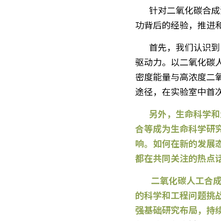
       针对二氧化碳合成淀粉、人工合成蛋白质等生物领域的新技术成果，我们一直在思考和总结其成
功背后的经验，推进
       首先，我们认识到，原创性、引领性基础研究是生物领域技术创新的基石，也是产业发展的核心
驱动力。以二氧化碳
密度能量与高浓度二
途径，在实验室中首
       另外，生命科学和生物技术领域正在发生科研范式的重塑变革，人工智能与大数据、学科交叉融
合等成为生命科学研
响。如何在新的发展
都在共同关注的热点
        二氧化碳人工合成淀粉这一突破令人振奋，但距离产业化应用还有比较远的距离，仍然面临巨大
的科学和工程问题挑
强基础研究布局，持