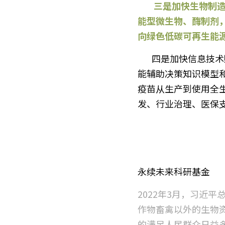
        三是加快生物制造技术赋能生物能源和生物环保产业。发展高性能生物环保材料和生物制剂、功
能型微生物、酶制剂
向绿色低碳可再生能
       四是加快信息技术赋能生物信息产业。依托人工智能技术、生物医学和健康大数据资源，发展智
能辅助决策知识模型
疫苗从生产到使用全
发、行业治理、医保
永续未来科研基金
2022年3月，习近
作物畜禽以外的生物
的满足人民群众日益