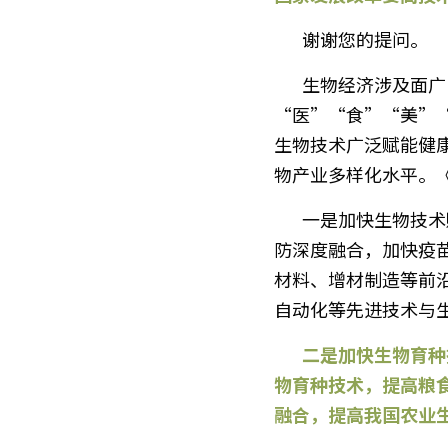
       谢谢您的提问。
       生物经济涉及面广，覆盖较多产业领域。为突出重点，一方面，《规划》明确将满足人民群众
“医”“食”“美”
生物技术广泛赋能健
物产业多样化水平。
       一是加快生物技术赋能健康产业。体现在3个推动：推动基因检测、生物遗传等先进技术与疾病预
防深度融合，加快疫
材料、增材制造等前
自动化等先进技术与
       二是加快生物育种技术赋能生物农业产业。有序发展全基因组选择、系统生物学、人工智能等生
物育种技术，提高粮
融合，提高我国农业