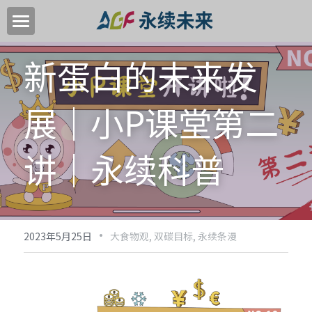
首页
新蛋白的未来发
关于我们
展｜小P课堂第二
关键领域
中国高质量转型目标
讲｜永续科普
加入我们
新闻中心
·
2023年5月25日
大食物观,
双碳目标,
永续条漫
永续活动
EN