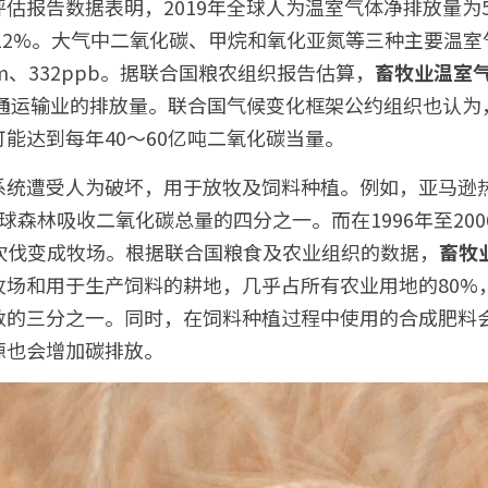
估报告数据表明，2019年全球人为温室气体净排放量为5
约12%。大气中二氧化碳、甲烷和氧化亚氮等三种主要温
ppm、332ppb。据联合国粮农组织报告估算，
畜牧业温室
通运输业的排放量。联合国气候变化框架公约组织也认为，
能达到每年40～60亿吨二氧化碳当量。
系统遭受人为破坏，用于放牧及饲料种植。例如，亚马逊
球森林吸收二氧化碳总量的四分之一。而在1996年至20
到砍伐变成牧场。根据联合国粮食及农业组织的数据，
畜牧
牧场和用于生产饲料的耕地，几乎占所有农业用地的80%
数的三分之一。同时，在饲料种植过程中使用的合成肥料
源也会增加碳排放。