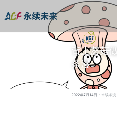
背上蘑菇做
条漫
·
2022年7月14日
永续条漫