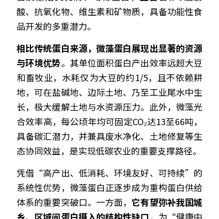
酸、抗氧化物、维生素和矿物质，具备功能性食
品开发的多重潜力。
相比传统蛋白来源，微藻蛋白展现出显著的资源
与环境优势
。其单位面积蛋白产出效率远超大豆
和畜牧业，水耗仅为大豆的约1/5，且不依赖耕
地，可在盐碱地、边际土地、乃至工业尾水中生
长，极大缓解土地与水资源压力。此外，微藻光
合效率高，每公顷年均可固定CO₂达13至66吨，
具备碳汇潜力，并兼具废水净化、土地修复等生
态协同效益，是实现低碳农业的重要支撑路径。
凭借“高产出、低消耗、环境友好、可持续”的
系统性优势，微藻蛋白正逐步成为重构蛋白供给
体系的重要突破口。一方面，
它有望弥补我国城
乡、区域间蛋白摄入的结构性缺口
，为“健康中