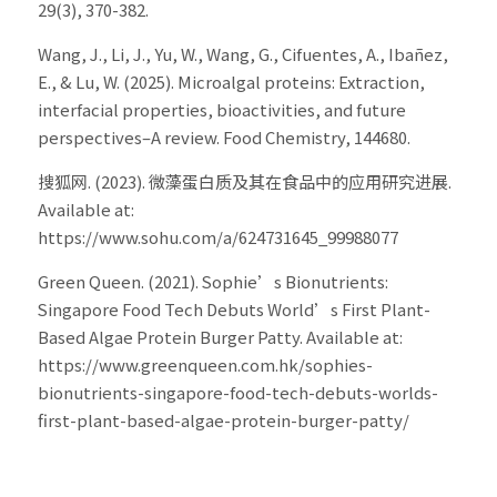
29(3), 370-382. 
Wang, J., Li, J., Yu, W., Wang, G., Cifuentes, A., Ibañez, 
E., & Lu, W. (2025). Microalgal proteins: Extraction, 
interfacial properties, bioactivities, and future 
perspectives–A review. Food Chemistry, 144680. 
搜狐网. (2023). 微藻蛋白质及其在食品中的应用研究进展. 
Available at: 
https://www.sohu.com/a/624731645_99988077 
Green Queen. (2021). Sophie’s Bionutrients: 
Singapore Food Tech Debuts World’s First Plant-
Based Algae Protein Burger Patty. Available at: 
https://www.greenqueen.com.hk/sophies-
bionutrients-singapore-food-tech-debuts-worlds-
first-plant-based-algae-protein-burger-patty/