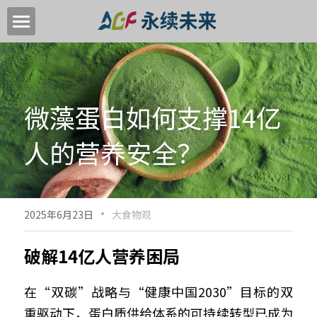
首页
关于我们
微藻蛋白如何支撑14亿
关键领域
人的营养安全？
中国高质量转型目标
加入我们
·
新闻中心
2025年6月23日
大食物观
永续活动
破解14亿人营养困局
EN
在“双碳”战略与“健康中国2030”目标的双
重驱动下，蛋白质供给体系的可持续转型已成为